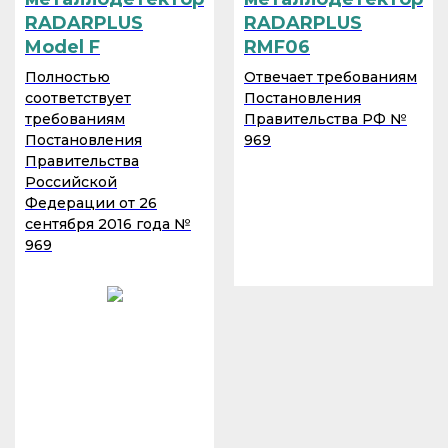
RADARPLUS
RADARPLUS
Model F
RMF06
Полностью
Отвечает требованиям
соответствует
Постановления
требованиям
Правительства РФ №
Постановления
969
Правительства
ООО “Инженерное бюро”
Российской
Федерации от 26
сентября 2016 года №
969
Наши услуги
Проектно-конструкторские работы
Сервис радионавигационного оборудования
Поставка оборудования
О компании
Контакты