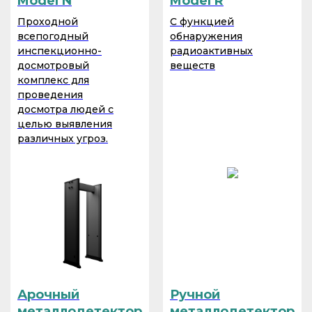
Model N
Model R
Проходной
С функцией
всепогодный
обнаружения
инспекционно-
радиоактивных
досмотровый
веществ
комплекс для
проведения
досмотра людей с
целью выявления
различных угроз.
Арочный
Ручной
металлодетектор
металлодетектор