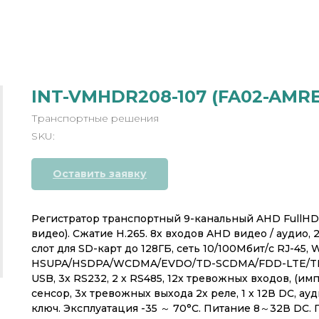
INT-VMHDR208-107 (FA02-AMRE
Транспортные решения
SKU:
Оставить заявку
Регистратор транспортный 9-канальный AHD FullHD (
видео). Сжатие H.265. 8х входов AHD видео / аудио, 2 
слот для SD-карт до 128ГБ, сеть 10/100Мбит/с RJ-45,
HSUPA/HSDPA/WCDMA/EVDO/TD-SCDMA/FDD-LTE/TDD-L
USB, 3х RS232, 2 х RS485, 12х тревожных входов, (имп
сенсор, 3x тревожных выхода 2х реле, 1 х 12В DC, ау
ключ. Эксплуатация -35 ～ 70°C. Питание 8～32В DС.