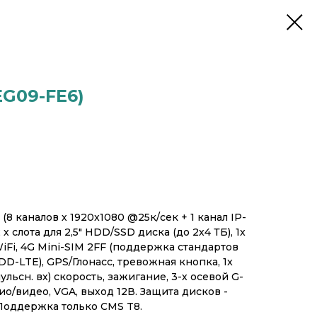
G09-FE6)
8 каналов х 1920x1080 @25к/сек + 1 канал IP-
х слота для 2,5" HDD/SSD диска (до 2х4 ТБ), 1x
 WiFi, 4G Mini-SIM 2FF (поддержка стандартов
TE), GPS/Глонасс, тревожная кнопка, 1x
ульсн. вх) скорость, зажигание, 3-х осевой G-
дио/видео, VGA, выход 12В. Защита дисков -
 Поддержка только CMS T8.