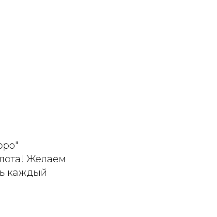
юро"
флота! Желаем
ть каждый