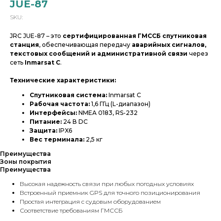
JUE-87
SKU:
JRC JUE-87 – это
сертифицированная ГМССБ спутниковая
станция
, обеспечивающая передачу
аварийных сигналов,
текстовых сообщений и административной связи
через
сеть
Inmarsat C
.
Технические характеристики:
Спутниковая система:
Inmarsat C
Рабочая частота:
1,6 ГГц (L-диапазон)
Интерфейсы:
NMEA 0183, RS-232
Питание:
24 В DC
Защита:
IPX6
Вес терминала:
2,5 кг
Преимущества
Зоны покрытия
Преимущества
Высокая надежность связи при любых погодных условиях
Встроенный приемник GPS для точного позиционирования
Простая интеграция с судовым оборудованием
Соответствие требованиям ГМССБ