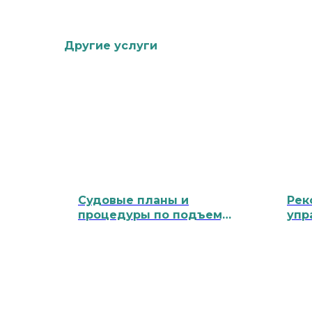
Другие услуги
Судовые планы и
Рек
процедуры по подъему
упр
людей с поверхности
ман
воды (ППЛВ) / Ship-
суд
specific plans and
усл
procedures for recovery
for
of persons from the
and
water (RPW)
hea