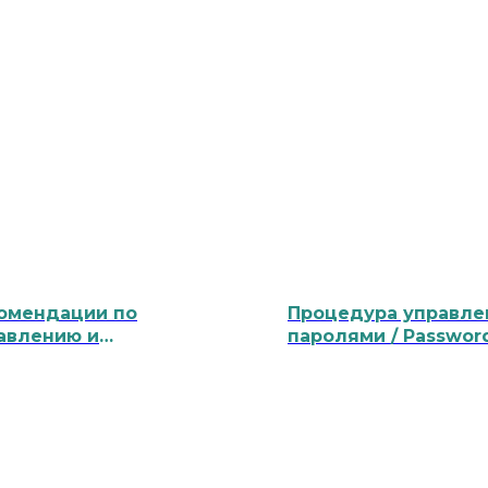
омендации по
Процедура управле
авлению и
паролями / Passwor
еврированию
Security procedure
ном в штормовых
овиях / Guidelines
 ship management
 maneuvering during
vy weather