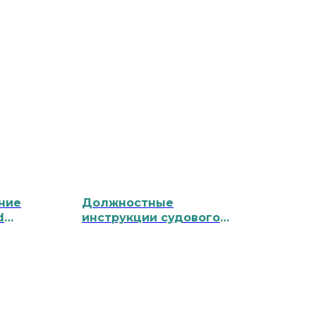
ние
Должностные
d
инструкции судового
персонала / Job
Description for Ship
Crew