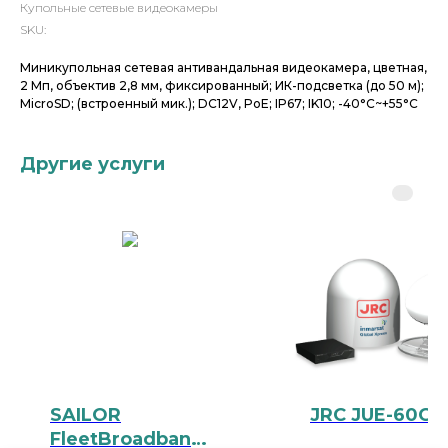
Купольные сетевые видеокамеры
SKU:
Миникупольная сетевая антивандальная видеокамера, цветная,
2 Мп, объектив 2,8 мм, фиксированный; ИК-подсветка (до 50 м);
MicroSD; (встроенный мик.); DC12V, PoE; IP67; IK10; -40°C~+55°C
Другие услуги
SAILOR
JRC JUE-60GX
FleetBroadband