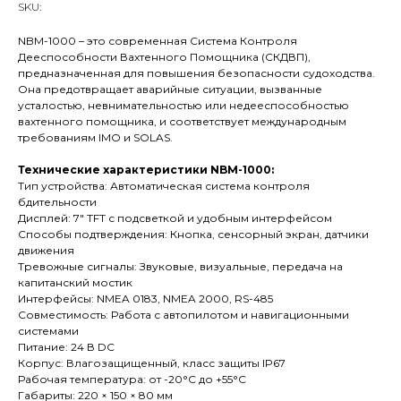
SKU:
NBM-1000 – это современная Система Контроля
Дееспособности Вахтенного Помощника (СКДВП),
предназначенная для повышения безопасности судоходства.
Она предотвращает аварийные ситуации, вызванные
усталостью, невнимательностью или недееспособностью
вахтенного помощника, и соответствует международным
требованиям IMO и SOLAS.
Технические характеристики NBM-1000:
Тип устройства: Автоматическая система контроля
бдительности
Дисплей: 7" TFT с подсветкой и удобным интерфейсом
Способы подтверждения: Кнопка, сенсорный экран, датчики
движения
Тревожные сигналы: Звуковые, визуальные, передача на
капитанский мостик
Интерфейсы: NMEA 0183, NMEA 2000, RS-485
Совместимость: Работа с автопилотом и навигационными
системами
Питание: 24 В DC
Корпус: Влагозащищенный, класс защиты IP67
Рабочая температура: от -20°C до +55°C
Габариты: 220 × 150 × 80 мм